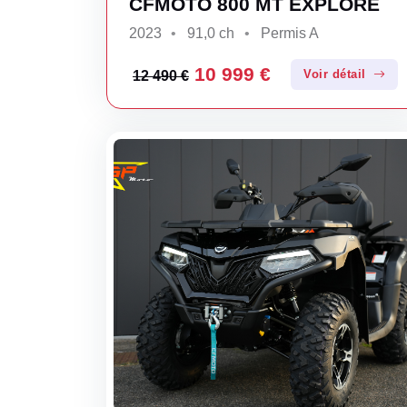
CFMOTO 800 MT EXPLORE
2023
91,0 ch
Permis A
10 999 €
Voir détail
12 490 €