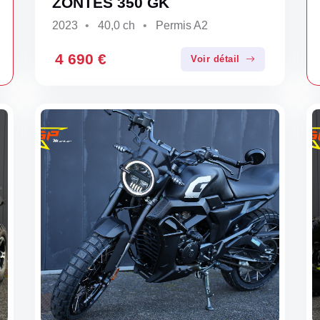
ZONTES 350 GK
2023
40,0 ch
Permis A2
4 690 €
Voir détail