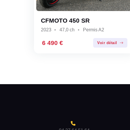
CFMOTO 450 SR
2023
47,0 ch
Permis A2
6 490 €
Voir détail