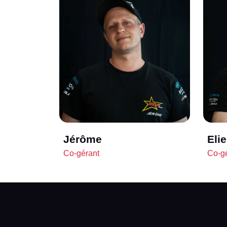
Jérôme
Elie
Co-gérant
Co-g