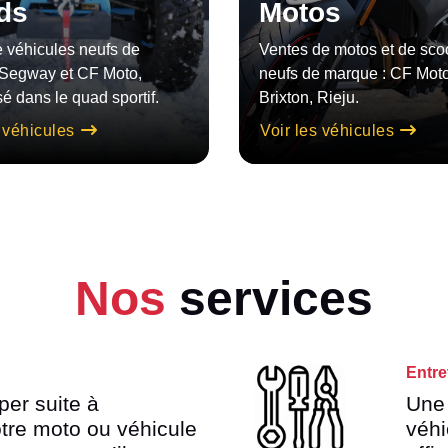
Motos
ds
Ventes de motos et de sco
 véhicules neufs de
neufs de marque : CF Moto
Segway et CF Moto,
Brixton, Rieju.
sé dans le quad sportif.
Voir les véhicules
s véhicules
Nos
services
Entre
per suite à
Une 
otre moto ou véhicule
véhi