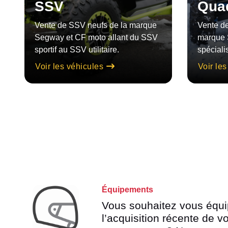
SSV
Qua
Vente de SSV neufs de la marque
Vente de
Segway et CF moto allant du SSV
marque 
sportif au SSV utilitaire.
spéciali
Voir les véhicules
Voir le
Équipements
Vous souhaitez vous équi
l’acquisition récente de v